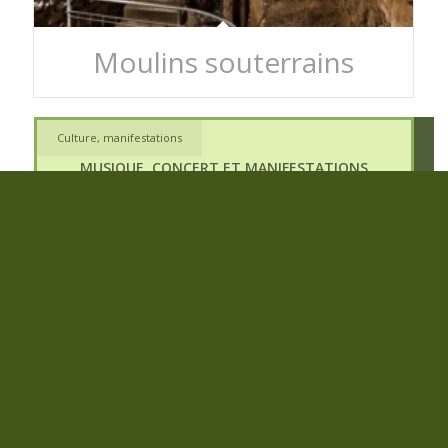
Moulins souterrains
Culture, manifestations
MUSIQUE, CONCERT ET MANIFESTATIONS